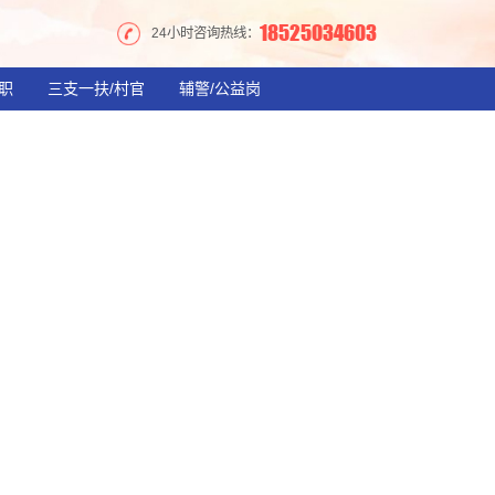
18525034603
24小时咨询热线：
职
三支一扶/村官
辅警/公益岗