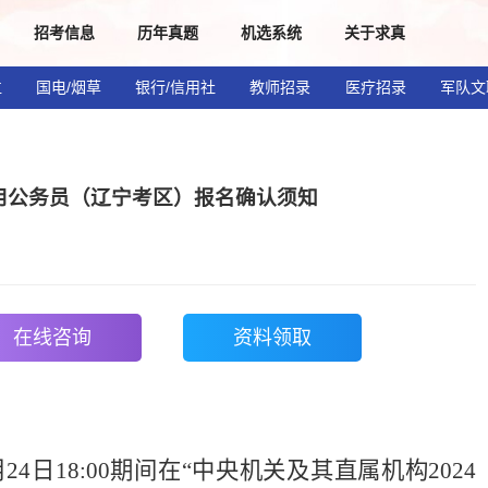
招考信息
历年真题
机选系统
关于求真
位
国电/烟草
银行/信用社
教师招录
医疗招录
军队文
录用公务员（辽宁考区）报名确认须知
在线咨询
资料领取
0月24日18:00期间在“中央机关及其直属机构2024