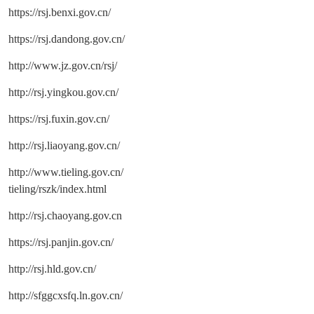
https://rsj.benxi.gov.cn/
https://rsj.dandong.gov.cn/
http://www.jz.gov.cn/rsj/
http://rsj.yingkou.gov.cn/
https://rsj.fuxin.gov.cn/
http://rsj.liaoyang.gov.cn/
http://www.tieling.gov.cn/
tieling/rszk/index.html
http://rsj.chaoyang.gov.cn
https://rsj.panjin.gov.cn/
http://rsj.hld.gov.cn/
http://sfggcxsfq.ln.gov.cn/