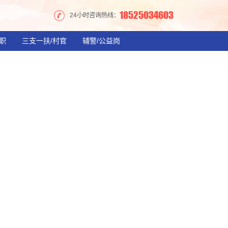
18525034603
24小时咨询热线：
职
三支一扶/村官
辅警/公益岗